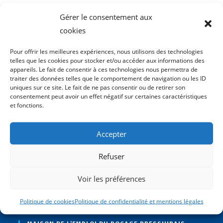
FLE pro en images
Gérer le consentement aux
cookies
Secteurs d’activités et métiers
Fiches métiers
Pour offrir les meilleures expériences, nous utilisons des technologies
telles que les cookies pour stocker et/ou accéder aux informations des
Livret d’accueil
appareils. Le fait de consentir à ces technologies nous permettra de
traiter des données telles que le comportement de navigation ou les ID
Alerter un responsable, un SST…
uniques sur ce site. Le fait de ne pas consentir ou de retirer son
consentement peut avoir un effet négatif sur certaines caractéristiques
Déplacer des charges en sécurité
et fonctions.
Se déplacer en sécurité au travail
Accepter
Equipements de protection individuelle
Refuser
Réseaux enterrés
Informations RH et salariés allophones
Voir les préférences
Politique de cookies
Politique de confidentialité et mentions légales