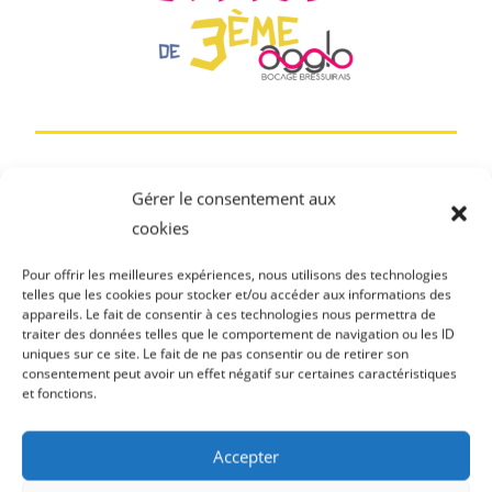
C'est comment l'alternance?
Gérer le consentement aux
cookies
Témoignages vidéo d’alternant
s chez Millet
menuiserie à Bressuire.
Pour offrir les meilleures expériences, nous utilisons des technologies
telles que les cookies pour stocker et/ou accéder aux informations des
appareils. Le fait de consentir à ces technologies nous permettra de
traiter des données telles que le comportement de navigation ou les ID
Millet - Brétignolles - fabricant de fenêtres
uniques sur ce site. Le fait de ne pas consentir ou de retirer son
et portes d'entrée
consentement peut avoir un effet négatif sur certaines caractéristiques
et fonctions.
Accepter