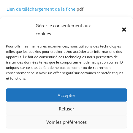
Lien de téléchargement de la fiche
pdf
Gérer le consentement aux
Dernières Actualités
cookies
FLE pro en images
Pour offrir les meilleures expériences, nous utilisons des technologies
Secteurs d’activités et métiers
telles que les cookies pour stocker et/ou accéder aux informations des
appareils. Le fait de consentir à ces technologies nous permettra de
Fiches métiers
traiter des données telles que le comportement de navigation ou les ID
uniques sur ce site. Le fait de ne pas consentir ou de retirer son
Livret d’accueil
consentement peut avoir un effet négatif sur certaines caractéristiques
et fonctions.
Alerter un responsable, un SST…
Déplacer des charges en sécurité
Accepter
Se déplacer en sécurité au travail
Refuser
Equipements de protection individuelle
Voir les préférences
Réseaux enterrés