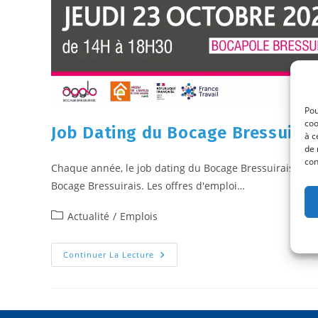
Pou
coo
Job Dating du Bocage Bressuirai
à c
de 
con
Chaque année, le job dating du Bocage Bressuirais est o
Bocage Bressuirais. Les offres d'emploi…
Actualité
/
Emplois
Continuer La Lecture